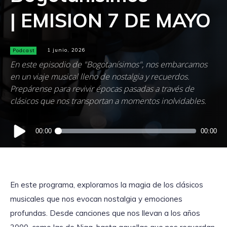
| EMISION 7 DE MAYO
Podcast
1 junio, 2026
En este episodio de "Bogotanísimos", nos embarcamos
en un viaje musical lleno de nostalgia y recuerdos.
Prepárense para revivir épocas pasadas a través de
clásicos que nos transportan a momentos inolvidables.
Reproductor
00:00
00:00
de
audio
En este programa, exploramos la magia de los clásicos
musicales que nos evocan nostalgia y emociones
profundas. Desde canciones que nos llevan a los años