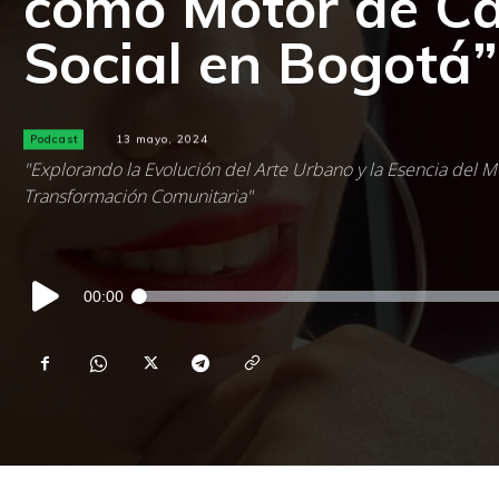
como Motor de C
Social en Bogotá”
Podcast
13 mayo, 2024
"Explorando la Evolución del Arte Urbano y la Esencia del Mu
Transformación Comunitaria"
Reproductor
00:00
de
audio