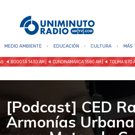
MEDIO AMBIENTE
EDUCACIÓN
CULTURA
MÁS 
S: 🔈
BOGOTÁ 1430 AM
| 🔈 CUNDINAMARCA 1580 AM
| 🔈 TOLIMA 870 
[Podcast] CED Ra
Armonías Urbanas