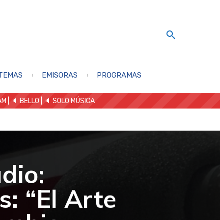
TEMAS
EMISORAS
PROGRAMAS
AM
| 🔈 BELLO
|
🔈 SOLO MÚSICA
dio:
: “El Arte