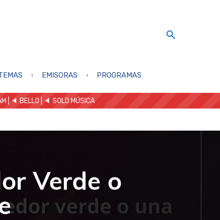
TEMAS
EMISORAS
PROGRAMAS
AM
| 🔈 BELLO
|
🔈 SOLO MÚSICA
or Verde o
e