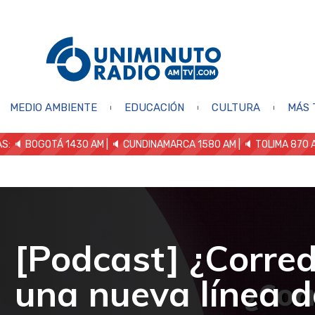
MEDIO AMBIENTE
EDUCACIÓN
CULTURA
MÁS 
S: 🔈
BOGOTÁ 1430 AM
| 🔈 CUNDINAMARCA 1580 AM
| 🔈 TOLIMA 870 
[Podcast] ¿Corred
una nueva línea d