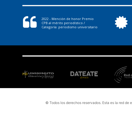
2022 - Mención de honor Premio
CPB al mérito periodístico /
Categoría: periodismo universitario
© Todos los derechos reservados. Esta es la red de 