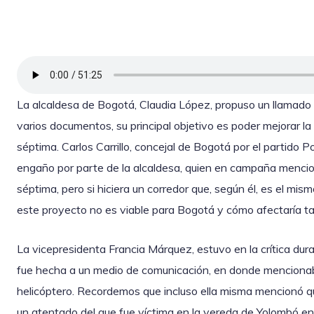
La alcaldesa de Bogotá, Claudia López, propuso un llamado
varios documentos, su principal objetivo es poder mejorar la
séptima. Carlos Carrillo, concejal de Bogotá por el partido
engaño por parte de la alcaldesa, quien en campaña mencion
séptima, pero si hiciera un corredor que, según él, es el mi
este proyecto no es viable para Bogotá y cómo afectaría ta
La vicepresidenta Francia Márquez, estuvo en la crítica du
fue hecha a un medio de comunicación, en donde mencionab
helicóptero. Recordemos que incluso ella misma mencionó 
un atentado del que fue víctima en la vereda de Yolombó 