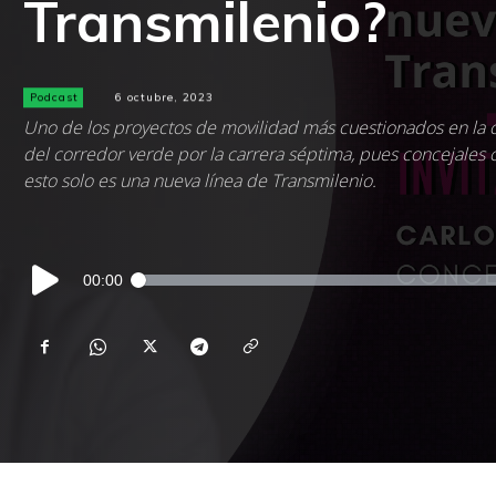
Transmilenio?
Podcast
6 octubre, 2023
Uno de los proyectos de movilidad más cuestionados en la c
del corredor verde por la carrera séptima, pues concejales 
esto solo es una nueva línea de Transmilenio.
Reproductor
00:00
de
audio