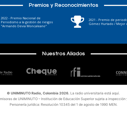
Premios y Reconocimientos
2022 - Premio Nacional de
2021 - Premio de period
Periodismo a la gestión de riesgos
Gómez Hurtado / Mejor e
"Armando Devia Moncaleano"
Nuestros Aliados
© UNIMINUTO Radio, Colombia 2026.
La radio universitaria está aquí.
emisoras de UNIMINUTO – Institución de Educación Superior sujeta a inspección y 
Personería jurídica: Resolución 10345 del 1 de agosto de 1990 MEN.