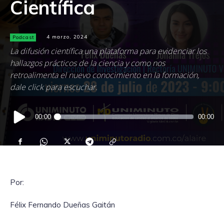
Científica
Podcast
4 marzo, 2024
La difusión científica una plataforma para evidenciar los
hallazgos prácticos de la ciencia y como nos
retroalimenta el nuevo conocimiento en la formación,
dale click para escuchar.
Reproductor
00:00
00:00
de
audio
Por:
Félix Fernando Dueñas Gaitán