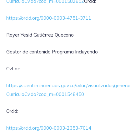
CurriculoCv.do?cod_rh=0001582652
Orcid:
https://orcid.org/0000-0003-4751-3711
Royer Yesid Gutiérrez Quecano
Gestor de contenido Programa Incluyendo
CvLac:
https://scienti.minciencias.gov.co/cvlac/visualizador/generar
CurriculoCv.do?cod_rh=0001548450
Orcid:
https://orcid.org/0000-0003-2353-7014