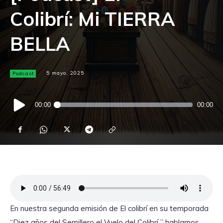
Colibrí: Mi TIERRA
BELLA
Podcast
5 mayo, 2025
Reproductor
00:00
00:00
de
audio
En nuestra segunda emisión de El colibrí en su temporada
“Diez años del Semillero el Vuelo del Colibrí ” hablamos