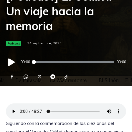
Un viaje hacia la
memoria
Podcast
24 septiembre, 2025
Reproductor
00:00
00:00
de
audio
Siguiendo con la conmemoración de los diez años del
semillero El Vuelo del Colibrí, damos inicio a un nuevo viaje