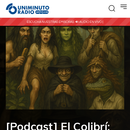
ESCUCHA NUESTRAS EMISORAS:
🔊 AUDIO EN VIVO |
[Podcast] El Colibrí: