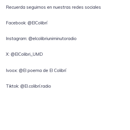
Recuerda seguirnos en nuestras redes sociales
Facebook: @ElColibrí
Instagram: @elcolibriuniminutoradio
X: @ElColibri_UMD
Ivoox: @El poema de El Colibrí
Tiktok: @El.colibrí.radio