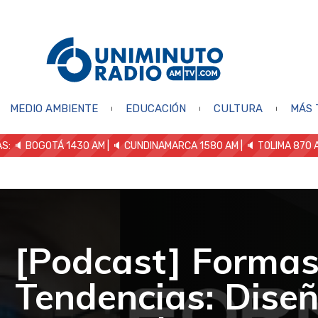
MEDIO AMBIENTE
EDUCACIÓN
CULTURA
MÁS 
S: 🔈
BOGOTÁ 1430 AM
| 🔈 CUNDINAMARCA 1580 AM
| 🔈 TOLIMA 870 
[Podcast] Formas
Tendencias: Dise