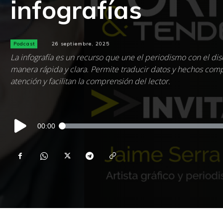
infografías
Podcast
26 septiembre, 2025
La infografía es un recurso que une el periodismo con el di
manera rápida y clara. Permite traducir datos y hechos comp
atención y facilitan la comprensión del lector.
Reproductor
00:00
de
audio