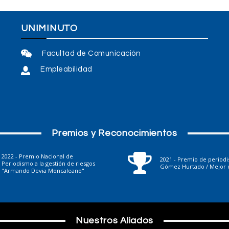
UNIMINUTO
Facultad de Comunicación
Empleabilidad
Premios y Reconocimientos
2022 - Premio Nacional de
2021 - Premio de period
Periodismo a la gestión de riesgos
Gómez Hurtado / Mejor e
"Armando Devia Moncaleano"
Nuestros Aliados