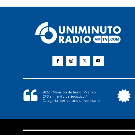
2022 - Mención de honor Premio
CPB al mérito periodístico /
Categoría: periodismo universitario