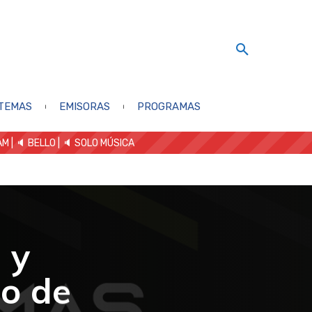
TEMAS
EMISORAS
PROGRAMAS
AM
| 🔈 BELLO
|
🔈 SOLO MÚSICA
 y
ño de