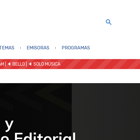
TEMAS
EMISORAS
PROGRAMAS
AM
| 🔈 BELLO
|
🔈 SOLO MÚSICA
 y
o Editorial