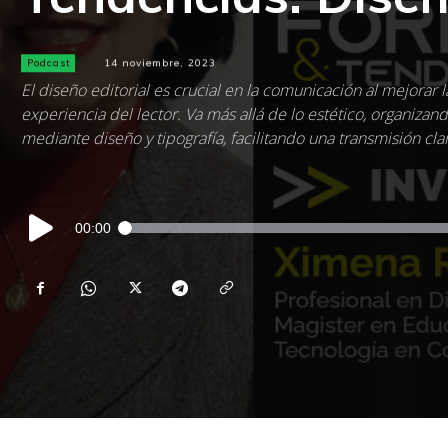
Podcast
14 noviembre, 2023
El diseño editorial es crucial en la comunicación al mejorar 
experiencia del lector. Va más allá de lo estético, organiza
mediante diseño y tipografía, facilitando una transmisión clar
Reproductor
00:00
de
audio