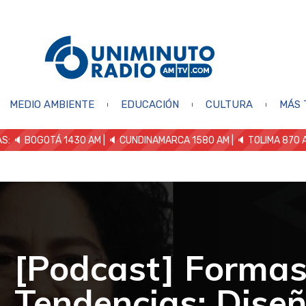
MEDIO AMBIENTE
EDUCACIÓN
CULTURA
MÁS 
S: 🔈
BOGOTÁ 1430 AM
| 🔈 CUNDINAMARCA 1580 AM
| 🔈 TOLIMA 870 
[Podcast] Formas
Tendencias: Diseñ