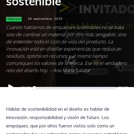
sostenible
Podcast
26 septiembre, 2025
Cuando hablamos de empaques sostenibles no se trata
solo de cambiar un material por otro más ‘amigable’, sino
de entender todo el ciclo de vida del producto. La
innovación está en diseñar experiencias que reduzcan
residuos, optimicen recursos y al mismo tiempo
comuniquen los valores de la marca. Ese es el verdadero
reto del diseño hoy. – Ana María Salazar
Reproductor
00:00
00:00
de
audio
Hablar de sostenibilidad en el diseño es hablar de
innovación, responsabilidad y visión de futuro. Los
empaques, que por años fueron vistos solo como un