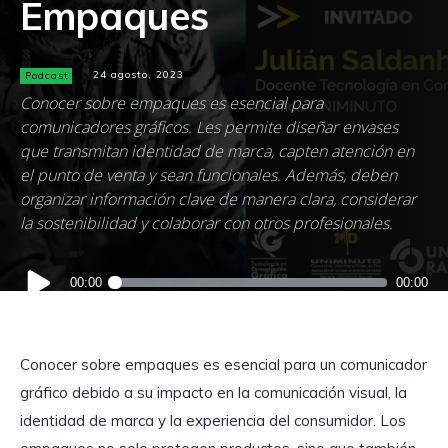
Empaques
Podcast
24 agosto, 2023
Conocer sobre empaques es esencial para
comunicadores gráficos. Les permite diseñar envases
que transmitan identidad de marca, capten atención en
el punto de venta y sean funcionales. Además, deben
organizar información clave de manera clara, considerar
la sostenibilidad y colaborar con otros profesionales.
Reproductor
00:00
00:00
de
audio
Conocer sobre empaques es esencial para un comunicador
gráfico debido a su impacto en la comunicación visual, la
identidad de marca y la experiencia del consumidor. Los