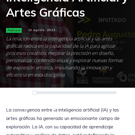
Artes Gráficas
Podcast
10 agosto, 2023
La relación entre la inteligencia artificial y las artes
gráficas radica en la capacidad de la IA para agilizar
procesos creativos, mejorar la precisión en diseño,
personalizar contenido visual y explorar nuevas formas
de expresión artística, impulsando la innovación y
eficiencia en esta disciplina.
Reproductor
00:00
00:00
de
audio
La convergencia entre la inteligencia artificial (IA) y las
artes gráficas ha generado un emocionante campo de
exploración. La IA, con su capacidad de aprendizaje