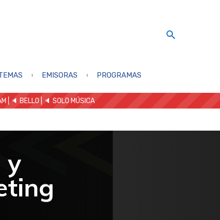
TEMAS
EMISORAS
PROGRAMAS
AM
| 🔈 BELLO
|
🔈 SOLO MÚSICA
 y
eting