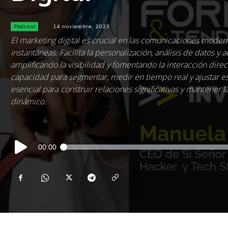
Podcast
14 noviembre, 2023
El marketing digital es crucial en las comunicaciones mode
instantáneas. Facilita la personalización, análisis de datos y 
amplificando la visibilidad y fomentando la interacción direc
capacidad para segmentar, medir en tiempo real y ajustar est
esencial para construir relaciones significativas y mantener 
dinámico.
Reproductor
00:00
de
audio