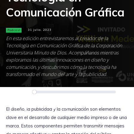
Comunicación Gráfica
Podcast
31 julio, 2023
En esta edición entrevistaremos al creador de la
Tecnología en Comunicación Gráfica de la Corporación
Universitaria Minuto de Dios. Acompáñanos mientras
exploramos las últimas innovaciones en diseño y
comunicación, y descubrimos cómo la tecnología ha
transformado el mundo del arte y la publicidad.
Reproductor
00:00
00:00
de
audio
El diseño, la publicidad y la comunicación son elementos
clave en el desarrollo de cualquier medio impreso o de una
marca. Estos componentes permiten transmitir mensajes