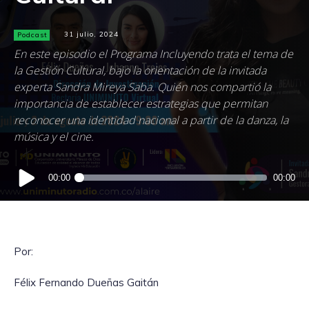
Podcast
31 julio, 2024
En este episodio el Programa Incluyendo trata el tema de
la Gestión Cultural, bajo la orientación de la invitada
experta Sandra Mireya Saba. Quién nos compartió la
importancia de establecer estrategias que permitan
reconocer una identidad nacional a partir de la danza, la
música y el cine.
Reproductor
00:00
00:00
de
audio
Por:
Félix Fernando Dueñas Gaitán