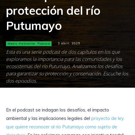
protección del río
Putumayo
Medio Ambiente
Podcast
3 abril, 2025
Esta es una serie podcast de dos capítulos en los que
exploramos la importancia para las comunidades y los
ecosistemas del río Putumayo. Analizamos los desafíos
para garantizar su protección y conservación. Escuche los
dos episodios.
En el podcast se indagan los desafíos, el impacto
ambiental y las implicaciones legales del
proyecto de ley
que quiere reconocer al río Putumayo como sujeto de