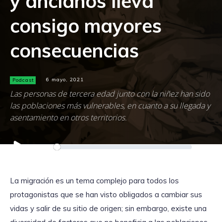
y ancianos lleva
consigo mayores
consecuencias
Podcast
6 mayo, 2021
Las personas de tercera edad junto con la niñez han sido
las poblaciones más vulnerables, en cuanto a su llegada y
asentamiento en otros territorios.
Reproductor
00:00
00:00
de
audio
La migración es un tema complejo para todos los
protagonistas que se han visto obligados a cambiar sus
vidas y salir de su sitio de origen; sin embargo, existe una