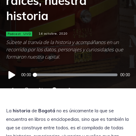
raíces, nuestra
historia
Podcast
UVD
14 octubre, 2020
Súbete al tranvía de la historia y acompáñanos en un
recorrido por los datos, personajes y curiosidades que
formaron nuestra capital.
Reproductor
00:00
00:00
de
audio
La
historia
de
Bogotá
no es únicamente la que se
encuentra en libros o enciclopedias, sino que es también la
que se construye entre todos, es el compilado de todas