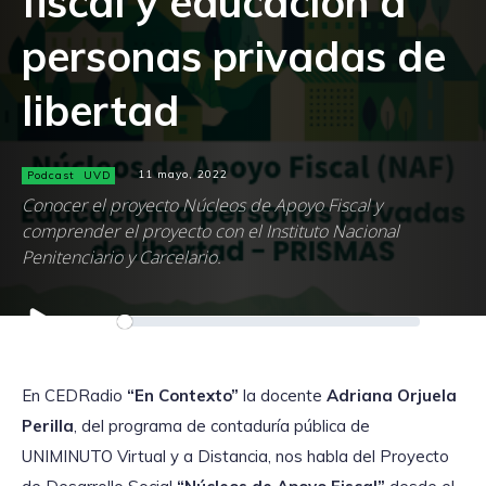
fiscal y educación a
personas privadas de
libertad
Podcast
UVD
11 mayo, 2022
Conocer el proyecto Núcleos de Apoyo Fiscal y
comprender el proyecto con el Instituto Nacional
Penitenciario y Carcelario.
Reproductor
00:00
00:00
de
audio
En CEDRadio
“En Contexto”
la docente
Adriana Orjuela
Perilla
, del programa de contaduría pública de
UNIMINUTO Virtual y a Distancia, nos habla del Proyecto