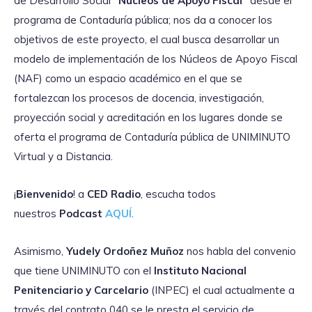
de Desarrollo Social
“Núcleos de Apoyo Fiscal”
desde el
programa de Contaduría pública; nos da a conocer los
objetivos de este proyecto, el cual busca desarrollar un
modelo de implementación de los Núcleos de Apoyo Fiscal
(NAF) como un espacio académico en el que se
fortalezcan los procesos de docencia, investigación,
proyección social y acreditación en los lugares donde se
oferta el programa de Contaduría pública de UNIMINUTO
Virtual y a Distancia.
¡
Bienvenido
! a
CED Radio
, escucha todos
nuestros
Podcast
AQUÍ
.
Asimismo,
Yudely Ordoñez Muñoz
nos habla del convenio
que tiene UNIMINUTO con el
Instituto Nacional
Penitenciario y Carcelario
(INPEC) el cual actualmente a
través del contrato 040 se le presta el servicio de