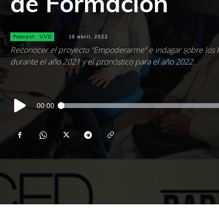
de Formación
Podcast
UVD
19 abril, 2022
Reconocer el proyecto “Empoderarme” e indagar sobre los 
durante el año 2021 y el pronóstico para el año 2022.
Reproductor
00:00
de
audio