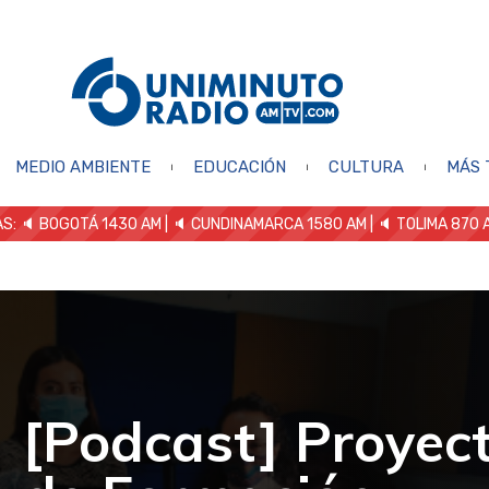
MEDIO AMBIENTE
EDUCACIÓN
CULTURA
MÁS 
S: 🔈
BOGOTÁ 1430 AM
| 🔈 CUNDINAMARCA 1580 AM
| 🔈 TOLIMA 870 
[Podcast] Proyect