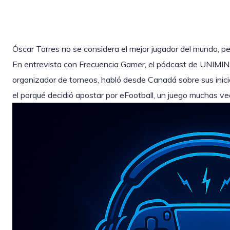
Óscar Torres no se considera el mejor jugador del mundo, pe
En entrevista con Frecuencia Gamer, el pódcast de UNIMIN
organizador de torneos, habló desde Canadá sobre sus inicio
el porqué decidió apostar por eFootball, un juego muchas v