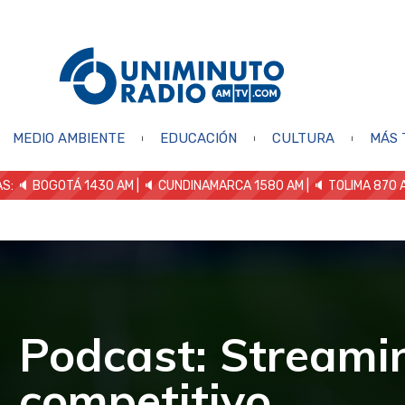
MEDIO AMBIENTE
EDUCACIÓN
CULTURA
MÁS 
S: 🔈
BOGOTÁ 1430 AM
| 🔈 CUNDINAMARCA 1580 AM
| 🔈 TOLIMA 870 
Podcast: Stream
competitivo