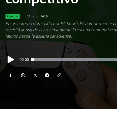
Podcast
22 julio, 2025
En un entorno dominado por EA Sports FC anteriormente c
decidió apostarle al crecimiento de la escena competitiva 
latinos desde la escena canadiense.
Reproductor
00:00
de
audio