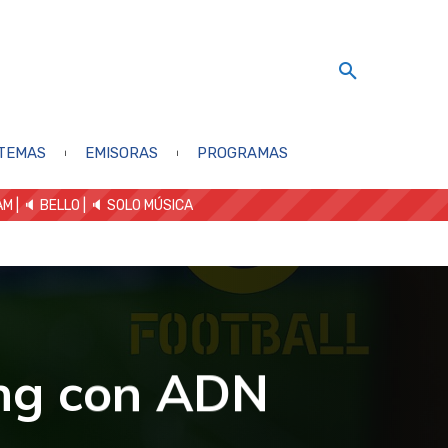
TEMAS
EMISORAS
PROGRAMAS
AM
| 🔈 BELLO
|
🔈 SOLO MÚSICA
ing con ADN