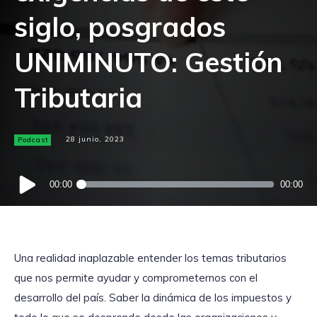
siglo, posgrados
UNIMINUTO: Gestión
Tributaria
Podcast
28 junio, 2023
Reproductor
00:00
00:00
de
audio
Una realidad inaplazable entender los temas tributarios
que nos permite ayudar y comprometernos con el
desarrollo del país. Saber la dinámica de los impuestos y