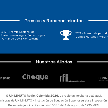
Premios y Reconocimientos
2022 - Premio Nacional de
2021 - Premio de period
Periodismo a la gestión de riesgos
Gómez Hurtado / Mejor e
"Armando Devia Moncaleano"
Nuestros Aliados
© UNIMINUTO Radio, Colombia 2026.
La radio universitaria está aquí.
emisoras de UNIMINUTO – Institución de Educación Superior sujeta a inspección y 
Personería jurídica: Resolución 10345 del 1 de agosto de 1990 MEN.