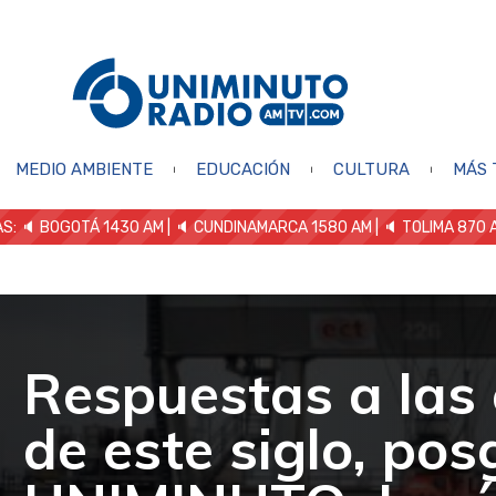
MEDIO AMBIENTE
EDUCACIÓN
CULTURA
MÁS 
S: 🔈
BOGOTÁ 1430 AM
| 🔈 CUNDINAMARCA 1580 AM
| 🔈 TOLIMA 870 
Respuestas a las 
de este siglo, po