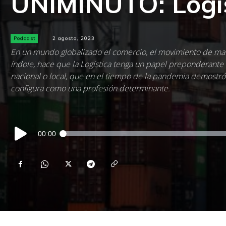
UNIMINUTO: Logí
Podcast
2 agosto, 2023
En un mundo globalizado el comercio, el movimiento de mat
índole, hace que la Logística tenga un papel preponderante
nacional o local, que en el tiempo de la pandemia demostró 
configura como una profesión determinante.
Reproductor
00:00
de
audio