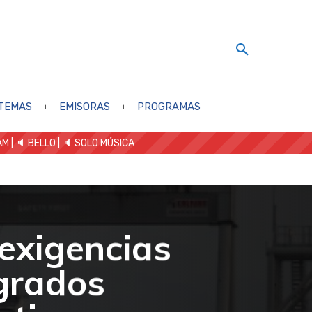
TEMAS
EMISORAS
PROGRAMAS
AM
| 🔈 BELLO
|
🔈 SOLO MÚSICA
exigencias
sgrados