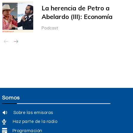
La herencia de Petro a
Abelardo (III): Economía
Podcast
Somos
Sobre las emisoras
Haz parte de la radio
Programación