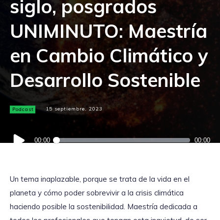
siglo, posgrados
UNIMINUTO: Maestría
en Cambio Climático y
Desarrollo Sostenible
Podcast
15 septiembre, 2023
Reproductor
00:00
00:00
de
audio
Un tema inaplazable, porque se trata de la vida en el
planeta y cómo poder sobrevivir a la crisis climática
haciendo posible la sostenibilidad. Maestría dedicada a