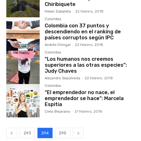
Chiribiquete
Heber Zabaleta
-
22 febrero, 2018
Colombia
Colombia con 37 puntos y
descendiendo en el ranking de
países corruptos según IPC
Andrés Chingal
-
22 febrero, 2018
Colombia
“Los humanos nos creemos
superiores a las otras especies”:
Judy Chaves
Alejandro Sepúlveda
-
22 febrero, 2018
Colombia
“El emprendedor no nace, el
emprendedor se hace”: Marcela
Espitia
Cielo Bejarano
-
21 febrero, 2018
293
294
295