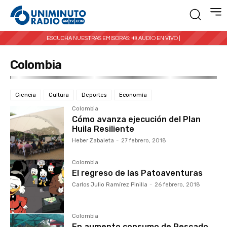
ESCUCHA NUESTRAS EMISORAS:
🔊 AUDIO EN VIVO |
Colombia
Ciencia
Cultura
Deportes
Economía
Colombia
Cómo avanza ejecución del Plan
Huila Resiliente
Heber Zabaleta
-
27 febrero, 2018
Colombia
El regreso de las Patoaventuras
Carlos Julio Ramírez Pinilla
-
26 febrero, 2018
Colombia
En aumento consumo de Pescado