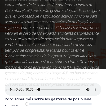
exmiembros de las extintas Autodefensas Unidas de
Colombia (AUC) que serán gestores de paz. Es una figura
que, en procesos de negociación activos, funciona para
acercar a las partes o hacer trabajos de pedagogía en
regiones, como ocurría con el ELN hasta hace muy poco.
Pero en el caso de los exparas, el interés del presidente
es reabrir las mesas de negociación para impulsar la
verdad que él mismo viene denunciando desde sus
tiempos de congresista: la alianza política entre
funcionarios estatales de la época y el paramilitarismo
que salpicaría al expresidente Álvaro Uribe. De todos
modos, en otros escenarios, como la JEP, algunos nuevos
gestores de paz, como alias “Jorge 40”, no han avanzado
en esa verdad. Hoy hablamos de los escenarios que
quedan para los planes del presidente a dos años de
acabar su mandato.
Para saber más sobre los gestores de paz puede
Reproductor
00:00
00:00
revisar: