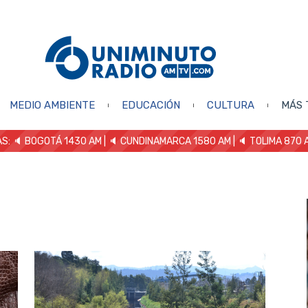
MEDIO AMBIENTE
EDUCACIÓN
CULTURA
MÁS 
S: 🔈
BOGOTÁ 1430 AM
| 🔈 CUNDINAMARCA 1580 AM
| 🔈 TOLIMA 870 