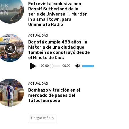
Entrevista exclusiva con
Rossif Sutherland de la
serie de Universal+, Murder
in a small town, para
Uniminuto Radio
ACTUALIDAD
Bogotá cumple 488 años: la
historia de una ciudad que
también se construyó desde
el Minuto de Dios
Reproductor
de
00:00
00:00
Utiliza
audio
las
teclas
de
flecha
ACTUALIDAD
arriba/abajo
para
Bombazo y traición en el
aumentar
mercado de pases del
o
disminuir
fútbol europeo
el
volumen.
Cargar más