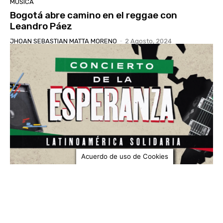
MÚSICA
Bogotá abre camino en el reggae con
Leandro Páez
JHOAN SEBASTIAN MATTA MORENO
-
2 Agosto, 2024
Acuerdo de uso de Cookies
BOGOTÁ
Latinoamérica solidaria: Ska, Hip Hop, Rap y
Punk el el Concierto de la Esperanza
Datéate
-
27 Junio, 2024