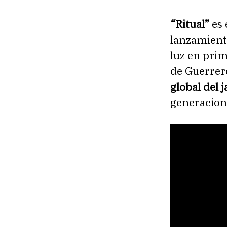
“Ritual”
es 
lanzamien
luz en pri
de Guerrer
global del j
generacion