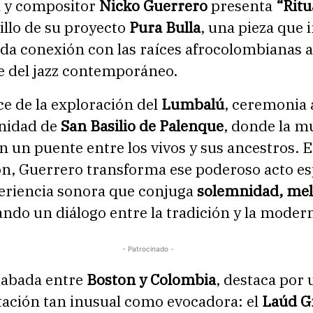
a y compositor
Nicko Guerrero
presenta
“Ritu
illo de su proyecto
Pura Bulla
, una pieza que i
da conexión con las raíces afrocolombianas a
e del jazz contemporáneo.
e de la exploración del
Lumbalú
, ceremonia 
nidad de
San Basilio de Palenque
, donde la m
n un puente entre los vivos y sus ancestros. E
n, Guerrero transforma ese poderoso acto esp
eriencia sonora que conjuga
solemnidad, mel
ando un diálogo entre la tradición y la moder
- Patrocinado -
grabada entre
Boston y Colombia
, destaca por
ación tan inusual como evocadora: el
Laúd G