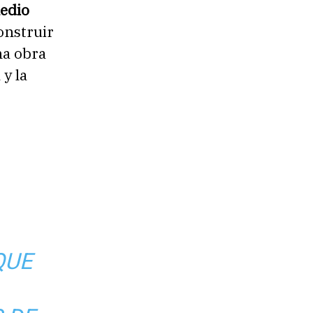
medio
onstruir
na obra
y la
QUE