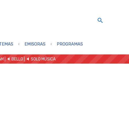
TEMAS
EMISORAS
PROGRAMAS
AM
| 🔈 BELLO
|
🔈 SOLO MÚSICA