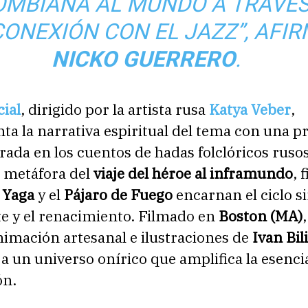
OMBIANA AL MUNDO A TRAVÉS
CONEXIÓN CON EL JAZZ”
, AFI
NICKO GUERRERO
.
cial
, dirigido por la artista rusa
Katya Veber
,
a la narrativa espiritual del tema con una p
irada en los cuentos de hadas folclóricos rusos
a metáfora del
viaje del héroe al inframundo
, 
 Yaga
y el
Pájaro de Fuego
encarnan el ciclo s
te y el renacimiento. Filmado en
Boston (MA)
imación artesanal e ilustraciones de
Ivan Bil
a un universo onírico que amplifica la esenci
ón.