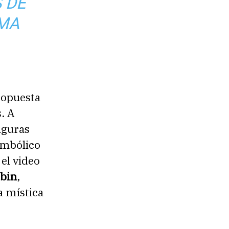
 DE
RMA
ropuesta
. A
figuras
imbólico
, el video
ibin
,
a mística