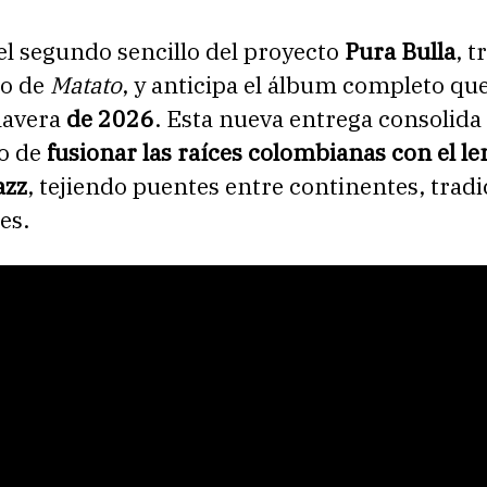
el segundo sencillo del proyecto
Pura Bulla
, t
to de
Matato
, y anticipa el álbum completo que
mavera
de 2026
. Esta nueva entrega consolida 
o de
fusionar las raíces colombianas con el l
azz
, tejiendo puentes entre continentes, tradi
es.