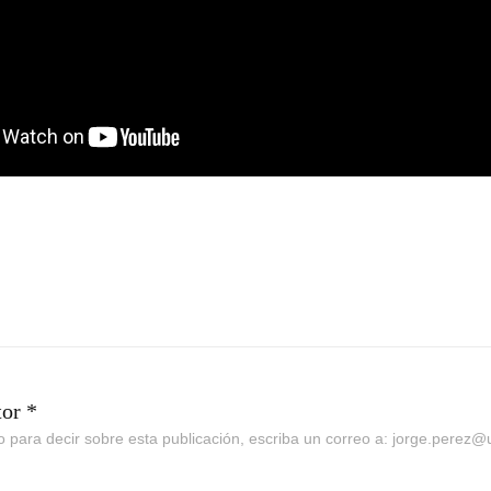
tor *
go para decir sobre esta publicación, escriba un correo a: jorge.perez