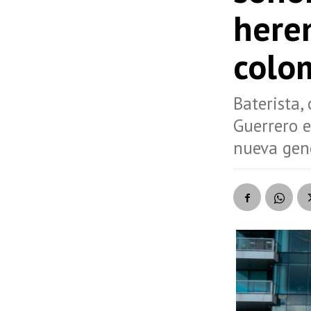
heren
colo
Baterista,
Guerrero e
nueva gene