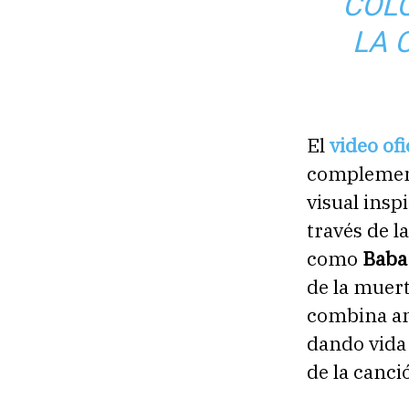
COL
LA 
El
video ofi
complement
visual insp
través de l
como
Baba
de la muer
combina an
dando vida 
de la canci