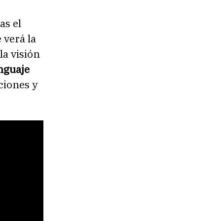
ras el
 verá la
la visión
enguaje
ciones y