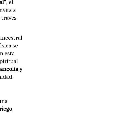
al”
, el
nvita a
 través
ancestral
úsica se
n esta
iritual
ancolía y
nidad.
 una
riego
,