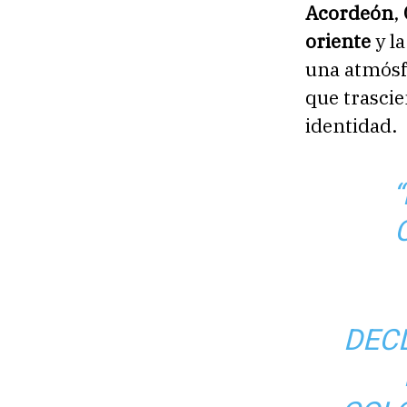
Acordeón
,
oriente
y l
una atmósfe
que trascie
identidad.
DECL