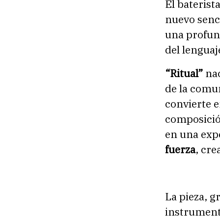
El baterist
nuevo senc
una profun
del lenguaj
“Ritual”
nac
de la comu
convierte e
composició
en una exp
fuerza
, cre
La pieza, 
instrument