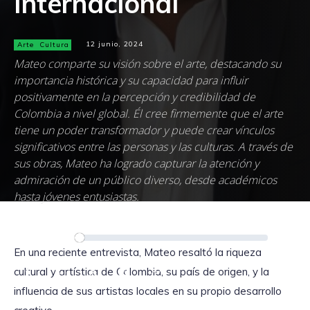
Internacional
Arte
Cultura
12 junio, 2024
Mateo comparte su visión sobre el arte, destacando su
importancia histórica y su capacidad para influir
positivamente en la percepción y credibilidad de
Colombia a nivel global. Él cree firmemente que el arte
tiene un poder transformador y puede crear vínculos
significativos entre las personas y las culturas. A través de
sus obras, Mateo ha logrado capturar la atención y
admiración de un público diverso, desde académicos
hasta jóvenes entusiastas.
Reproductor
00:00
00:00
de
En una reciente entrevista, Mateo resaltó la riqueza
audio
cultural y artística de Colombia, su país de origen, y la
influencia de sus artistas locales en su propio desarrollo