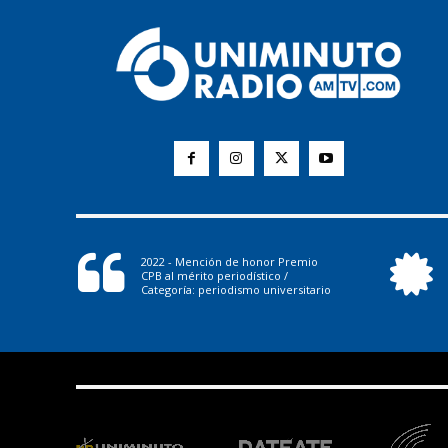
2022 - Mención de honor Premio
CPB al mérito periodístico /
Categoría: periodismo universitario