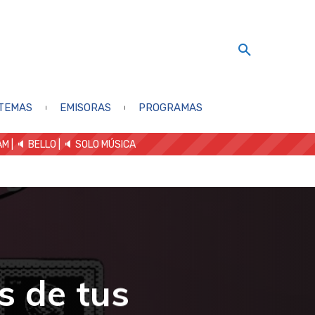
TEMAS
EMISORAS
PROGRAMAS
AM
| 🔈 BELLO
|
🔈 SOLO MÚSICA
s de tus