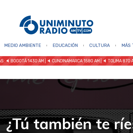
MEDIO AMBIENTE
EDUCACIÓN
CULTURA
MÁS 
S: 🔈
BOGOTÁ 1430 AM
| 🔈 CUNDINAMARCA 1580 AM
| 🔈 TOLIMA 870 
¿Tú también te ríe