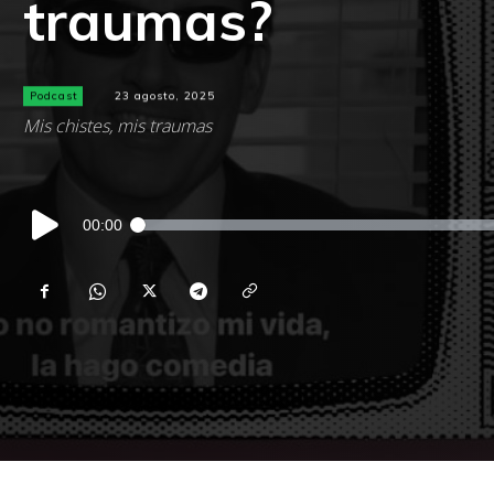
traumas?
Podcast
23 agosto, 2025
Mis chistes, mis traumas
Reproductor
00:00
de
audio