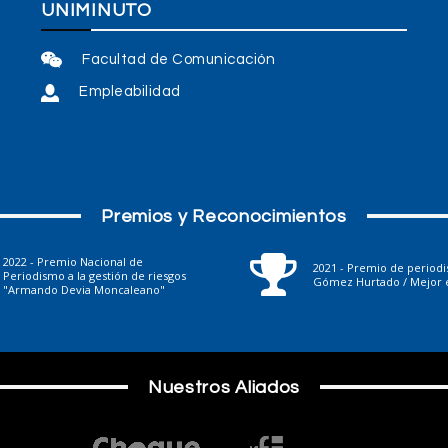
UNIMINUTO
Facultad de Comunicación
Empleabilidad
Premios y Reconocimientos
2022 - Premio Nacional de
2021 - Premio de period
Periodismo a la gestión de riesgos
Gómez Hurtado / Mejor e
"Armando Devia Moncaleano"
Nuestros Aliados