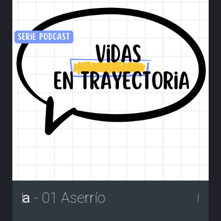
ia
- 01 Aserrío