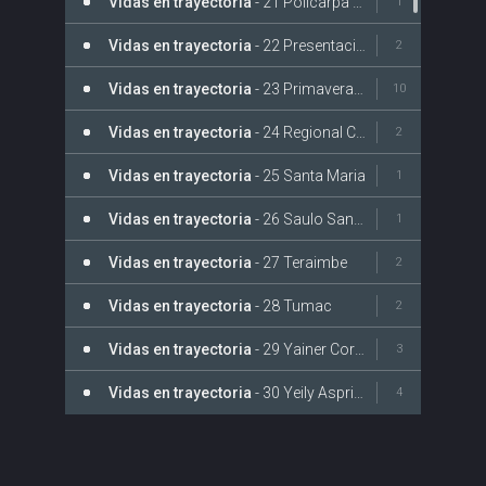
Vidas en trayectoria
- 21 Policarpa Bocas de Telembi
1
Vidas en trayectoria
- 22 Presentacion
2
Vidas en trayectoria
- 23 Primavera Palacio
10
Vidas en trayectoria
- 24 Regional Catatumbo
2
Vidas en trayectoria
- 25 Santa Maria
1
Vidas en trayectoria
- 26 Saulo Sanchez
1
Vidas en trayectoria
- 27 Teraimbe
2
Vidas en trayectoria
- 28 Tumac
2
Vidas en trayectoria
- 29 Yainer Cordoba
3
Vidas en trayectoria
- 30 Yeily Asprilla Robledo
4