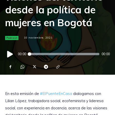
desde la política de
mujeres en Bogotá
Podcast
10 noviembre, 2021
Reproductor
00:00
00:00
de
audio
En esta emisión de
#ElPuenteEnCasa
dialogamos con
Lilian López, trabajadora social, ecofeminista y lideresa
social, con experiencia en docencia, acerca de las visiones