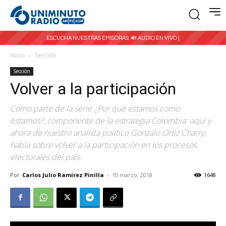
ESCUCHA NUESTRAS EMISORAS:
🔊 AUDIO EN VIVO |
Inicio
Sección
Sección
Volver a la participación
Como parte de la serie ¿Por qué estamos como
estamos?, componente de la estrategia Colombia: aquí y
ahora de nuestro analista político Gonzalo Ortiz Charry,
habla sobre volver a la participación en los procesos
electorales del país.
Por
Carlos Julio Ramírez Pinilla
-
10 marzo, 2018
1648