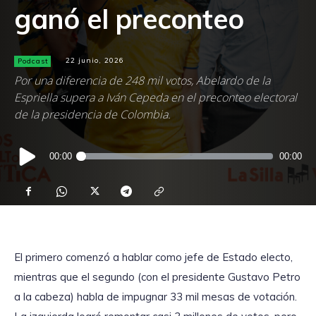
ganó el preconteo
Podcast
22 junio, 2026
Por una diferencia de 248 mil votos, Abelardo de la
Espriella supera a Iván Cepeda en el preconteo electoral
de la presidencia de Colombia.
Reproductor
00:00
00:00
de
audio
El primero comenzó a hablar como jefe de Estado electo,
mientras que el segundo (con el presidente Gustavo Petro
a la cabeza) habla de impugnar 33 mil mesas de votación.