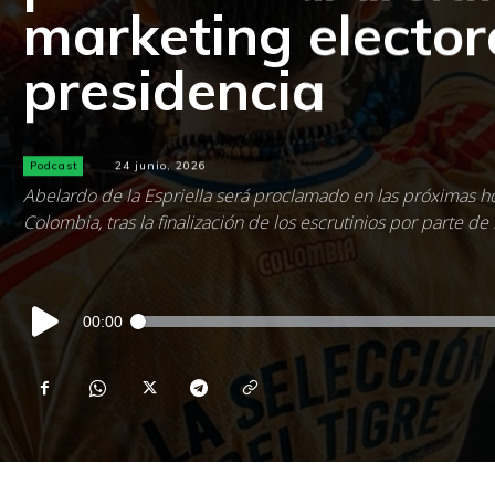
marketing electora
presidencia
Podcast
24 junio, 2026
Abelardo de la Espriella será proclamado en las próximas 
Colombia, tras la finalización de los escrutinios por parte de
Reproductor
00:00
de
audio