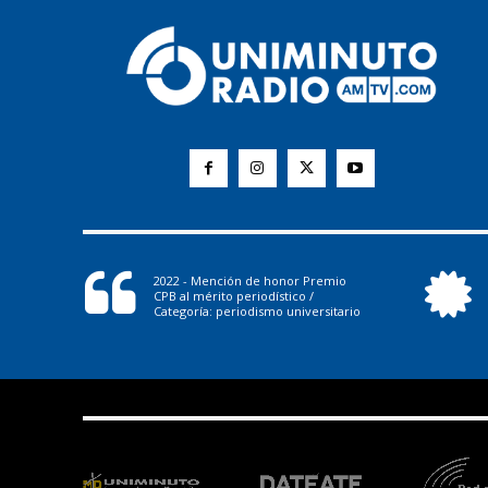
2022 - Mención de honor Premio
CPB al mérito periodístico /
Categoría: periodismo universitario