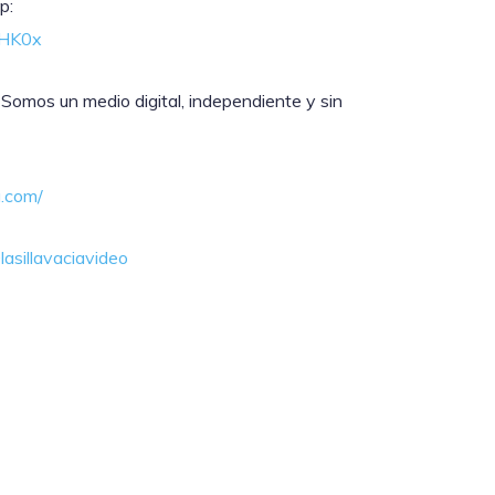
p:
lHK0x
 Somos un medio digital, independiente y sin
a.com/
asillavaciavideo