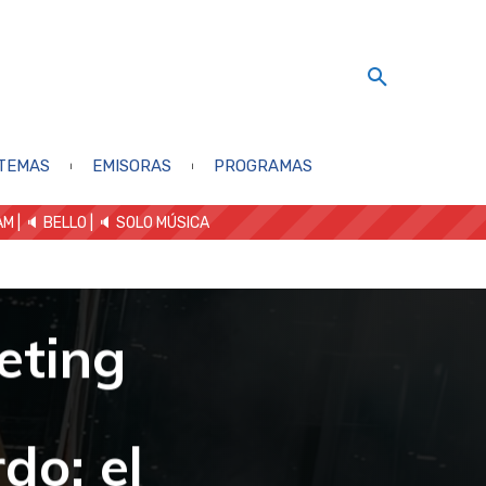
TEMAS
EMISORAS
PROGRAMAS
AM
| 🔈 BELLO
|
🔈 SOLO MÚSICA
eting
do: el