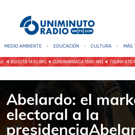
MEDIO AMBIENTE
EDUCACIÓN
CULTURA
MÁS 
S: 🔈
BOGOTÁ 1430 AM
| 🔈 CUNDINAMARCA 1580 AM
| 🔈 TOLIMA 870 
Abelardo: el mark
electoral a la
presidenciaAbelar