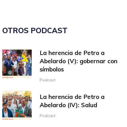
o
disminuir
el
volumen.
OTROS PODCAST
La herencia de Petro a
Abelardo (V): gobernar con
símbolos
Podcast
La herencia de Petro a
Abelardo (IV): Salud
Podcast