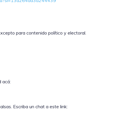
sXa?si=13a264dd3d244439
cepto para contenido político y electoral.
d acá:
sas. Escriba un chat a este link: