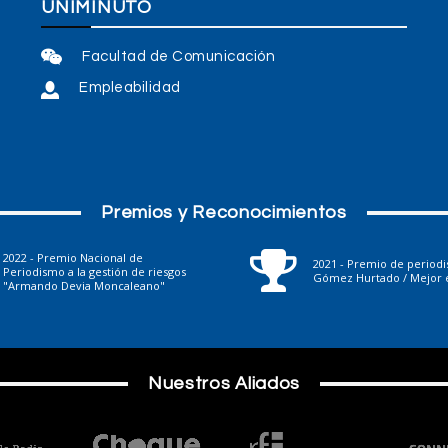
UNIMINUTO
Facultad de Comunicación
Empleabilidad
Premios y Reconocimientos
2022 - Premio Nacional de
2021 - Premio de period
Periodismo a la gestión de riesgos
Gómez Hurtado / Mejor e
"Armando Devia Moncaleano"
Nuestros Aliados