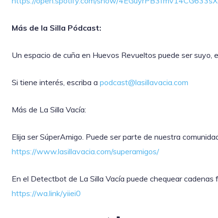
https://open.spotify.com/show/4EGuyrPB3fmv14CG633
Más de la Silla Pódcast:
Un espacio de cuña en Huevos Revueltos puede ser suyo, ex
Si tiene interés, escriba a
podcast@lasillavacia.com
Más de La Silla Vacía:
Elija ser SúperAmigo. Puede ser parte de nuestra comunida
https://www.lasillavacia.com/superamigos/
En el Detectbot de La Silla Vacía puede chequear cadenas fal
https://wa.link/yiiei0