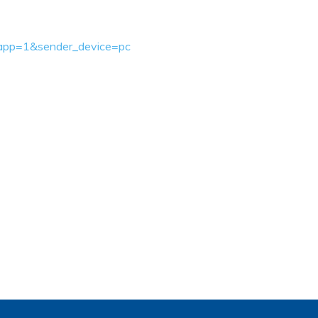
ebapp=1&sender_device=pc