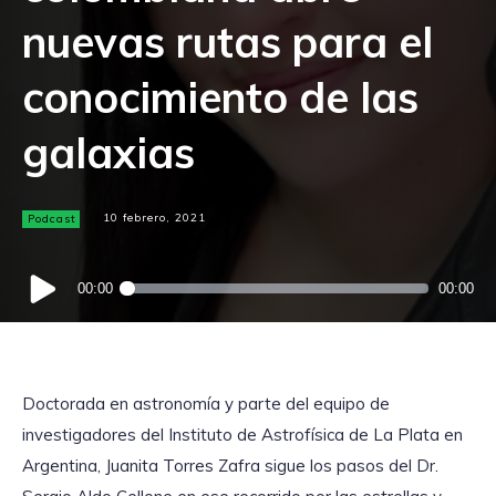
nuevas rutas para el
conocimiento de las
galaxias
Podcast
10 febrero, 2021
Reproductor
00:00
00:00
de
audio
Doctorada en astronomía y parte del equipo de
investigadores del Instituto de Astrofísica de La Plata en
Argentina, Juanita Torres Zafra sigue los pasos del Dr.