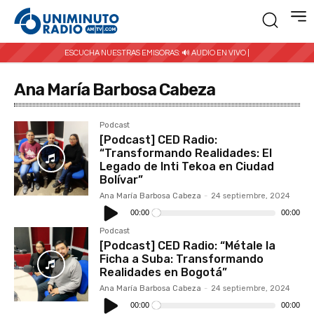
ESCUCHA NUESTRAS EMISORAS:
🔊 AUDIO EN VIVO |
Ana María Barbosa Cabeza
Podcast
[Podcast] CED Radio:
“Transformando Realidades: El
Legado de Inti Tekoa en Ciudad
Bolívar”
Ana María Barbosa Cabeza
-
24 septiembre, 2024
Reproductor
de
00:00
00:00
audio
Podcast
[Podcast] CED Radio: “Métale la
Ficha a Suba: Transformando
Realidades en Bogotá”
Ana María Barbosa Cabeza
-
24 septiembre, 2024
Reproductor
de
00:00
00:00
audio