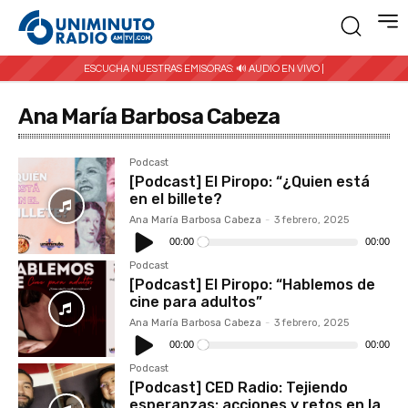
ESCUCHA NUESTRAS EMISORAS:
🔊 AUDIO EN VIVO |
Ana María Barbosa Cabeza
Podcast
[Podcast] El Piropo: “¿Quien está
en el billete?
Ana María Barbosa Cabeza
-
3 febrero, 2025
Reproductor
de
00:00
00:00
audio
Podcast
[Podcast] El Piropo: “Hablemos de
cine para adultos”
Ana María Barbosa Cabeza
-
3 febrero, 2025
Reproductor
de
00:00
00:00
audio
Podcast
[Podcast] CED Radio: Tejiendo
esperanzas: acciones y retos en la