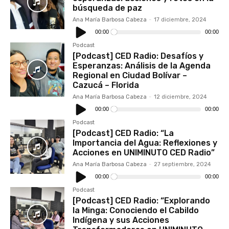
búsqueda de paz
Ana María Barbosa Cabeza
-
17 diciembre, 2024
Reproductor
de
00:00
00:00
audio
Podcast
[Podcast] CED Radio: Desafíos y
Esperanzas: Análisis de la Agenda
Regional en Ciudad Bolívar –
Cazucá – Florida
Ana María Barbosa Cabeza
-
12 diciembre, 2024
Reproductor
de
00:00
00:00
audio
Podcast
[Podcast] CED Radio: “La
Importancia del Agua: Reflexiones y
Acciones en UNIMINUTO CED Radio”
Ana María Barbosa Cabeza
-
27 septiembre, 2024
Reproductor
de
00:00
00:00
audio
Podcast
[Podcast] CED Radio: “Explorando
la Minga: Conociendo el Cabildo
Indígena y sus Acciones