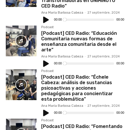
Transformadoras en UNIMINUTO
CED Radio”
Ana María Barbosa Cabeza
-
27 septiembre, 2024
Reproductor
de
00:00
00:00
audio
Podcast
[Podcast] CED Radio: “Educación
Comunitaria nuevas formas de
enseñanza comunitaria desde el
arte”
Ana María Barbosa Cabeza
-
27 septiembre, 2024
Reproductor
de
00:00
00:00
audio
Podcast
[Podcast] CED Radio: “Échele
Cabeza: análisis de sustancias
psicoactivas y acciones
pedagógicas para concientizar
esta problemática”
Ana María Barbosa Cabeza
-
27 septiembre, 2024
Reproductor
de
00:00
00:00
audio
Podcast
[Podcast] CED Radio: “Fomentando