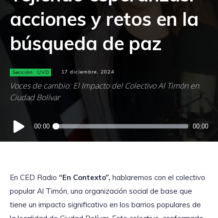
acciones y retos en la
búsqueda de paz
Sección
UVD
17 diciembre, 2024
Voces de cambio: El Impacto del Colectivo Al Timón en
Ciudad Bolívar
Reproductor
00:00
00:00
de
audio
En CED Radio
“En Contexto”,
hablaremos con el colectivo
popular Al Timón, una organización social de base que
tiene un impacto significativo en los barrios populares de