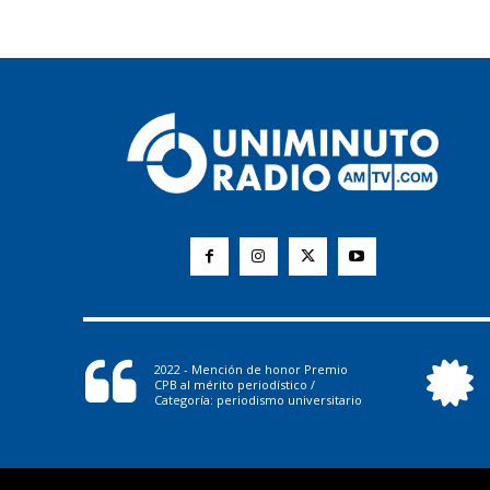
2022 - Mención de honor Premio
CPB al mérito periodístico /
Categoría: periodismo universitario