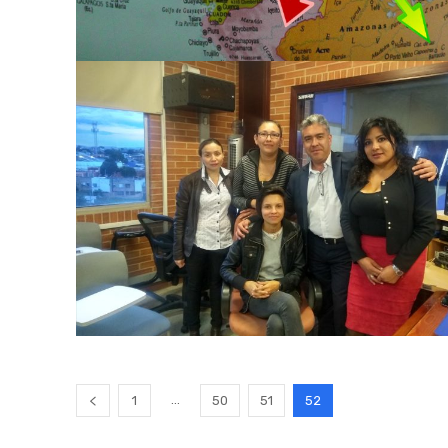
...
1
50
51
52