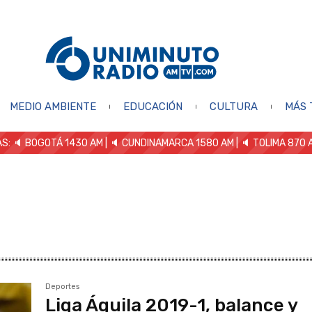
MEDIO AMBIENTE
EDUCACIÓN
CULTURA
MÁS 
S: 🔈
BOGOTÁ 1430 AM
| 🔈 CUNDINAMARCA 1580 AM
| 🔈 TOLIMA 870 
Deportes
Liga Águila 2019-1, balance y