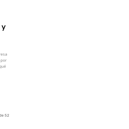
 y
resa
 por
 qué
de 52