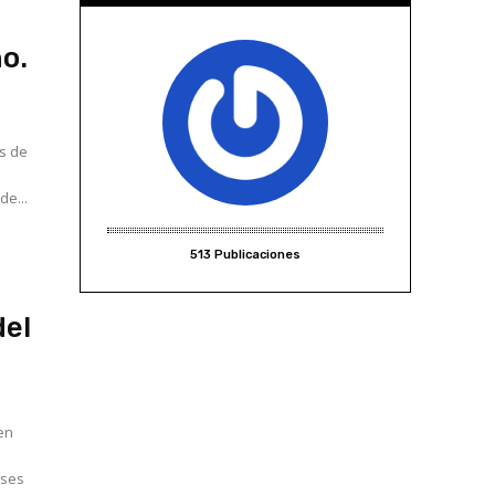
ño.
as de
de...
513 Publicaciones
del
en
íses