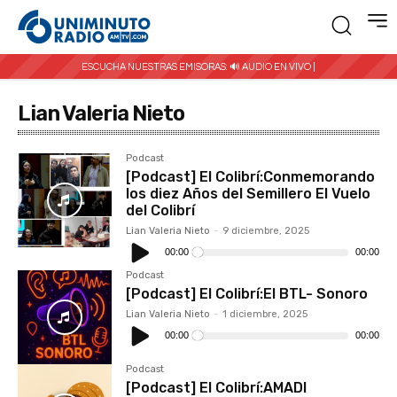
ESCUCHA NUESTRAS EMISORAS:
🔊 AUDIO EN VIVO |
Lian Valeria Nieto
Podcast
[Podcast] El Colibrí:Conmemorando
los diez Años del Semillero El Vuelo
del Colibrí
Lian Valeria Nieto
-
9 diciembre, 2025
Reproductor
de
00:00
00:00
audio
Podcast
[Podcast] El Colibrí:El BTL- Sonoro
Lian Valeria Nieto
-
1 diciembre, 2025
Reproductor
de
00:00
00:00
audio
Podcast
[Podcast] El Colibrí:AMADI