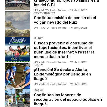
chaleco multipropósito similares a
los del C.T.I
UNIMINUTO Radio Tolima
-
19 abril, 2023
Medio Ambiente
Continúa emisión de ceniza en el
volcán nevado del Ruiz
UNIMINUTO Radio Tolima
-
19 abril, 2023
Cultura
Buscan prevenir el consumo de
estupefacientes, incentivar el
buen uso de internet y restar la
mendicidad infantil
UNIMINUTO Radio Tolima
-
19 abril, 2023
Ibagué
¡Atención! Se declara Alerta
Epidemiológica por Dengue en
Ibagué
UNIMINUTO Radio Tolima
-
19 abril, 2023
Ibagué
Continúan las labores de
recuperación del espacio público en
Ibagué