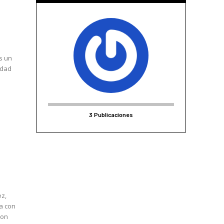
es un
idad
3 Publicaciones
ez,
ta con
con