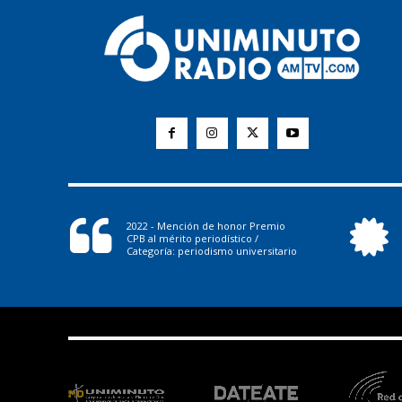
2022 - Mención de honor Premio
CPB al mérito periodístico /
Categoría: periodismo universitario