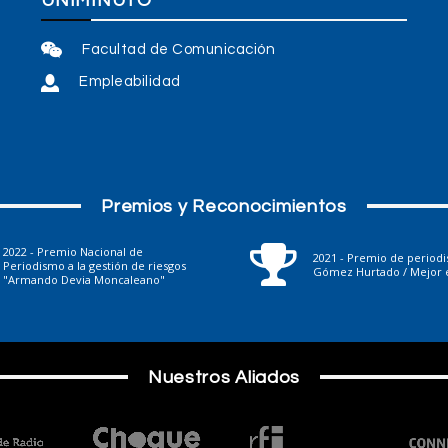
UNIMINUTO
Facultad de Comunicación
Empleabilidad
Premios y Reconocimientos
2022 - Premio Nacional de
2021 - Premio de period
Periodismo a la gestión de riesgos
Gómez Hurtado / Mejor e
"Armando Devia Moncaleano"
Nuestros Aliados