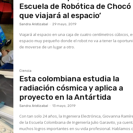
Escuela de Robótica de Chocó
que viajará al espacio’
Sandra Aristizabal
-
29 mayo, 2019
Viajará al espacio en una caja de cuatro centímetros cúbicos, 
espacio muy pequeño donde el robot no va a tener la oportun
de moverse de un lugar a otro.
Ciencia
Esta colombiana estudia la
radiación cósmica y aplica a
proyecto en la Antártida
Sandra Aristizabal
-
13 mayo, 2019
Con tan solo 24 años, la Ingeniera Electrónica, Giovanna Ramír
de la Escuela Colombiana de Ingeniería Julio Garavito, ya cuen
muchos logros importantes en su vida profesional. Hablamos 