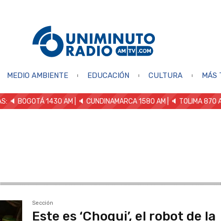
MEDIO AMBIENTE
EDUCACIÓN
CULTURA
MÁS 
S: 🔈
BOGOTÁ 1430 AM
| 🔈 CUNDINAMARCA 1580 AM
| 🔈 TOLIMA 870 
Sección
Este es ‘Choqui’, el robot de la