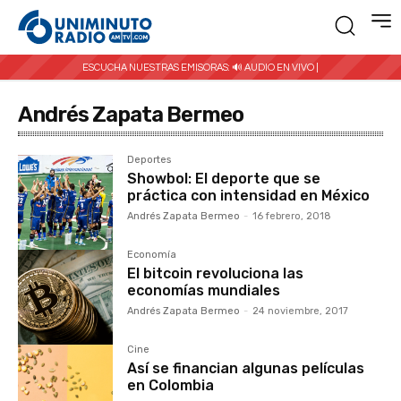
ESCUCHA NUESTRAS EMISORAS:
🔊 AUDIO EN VIVO |
Andrés Zapata Bermeo
Deportes
Showbol: El deporte que se
práctica con intensidad en México
Andrés Zapata Bermeo
-
16 febrero, 2018
Economía
El bitcoin revoluciona las
economías mundiales
Andrés Zapata Bermeo
-
24 noviembre, 2017
Cine
Así se financian algunas películas
en Colombia