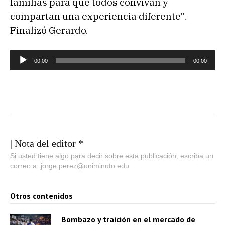
familias para que todos convivan y
compartan una experiencia diferente”.
Finalizó Gerardo.
R
00:00
00:00
e
p
r
o
d
u
| Nota del editor *
c
Si usted tiene algo para decir sobre esta publicación, escriba un
correo a: jorge.perez@uniminuto.edu
t
o
Otros contenidos
r
d
Bombazo y traición en el mercado de