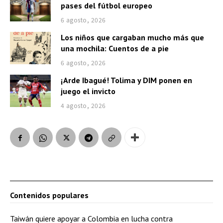
e
pases del fútbol europeo
a
6 agosto, 2026
u
Los niños que cargaban mucho más que
d
una mochila: Cuentos de a pie
i
6 agosto, 2026
o
¡Arde Ibagué! Tolima y DIM ponen en
juego el invicto
4 agosto, 2026
Contenidos populares
Taiwán quiere apoyar a Colombia en lucha contra