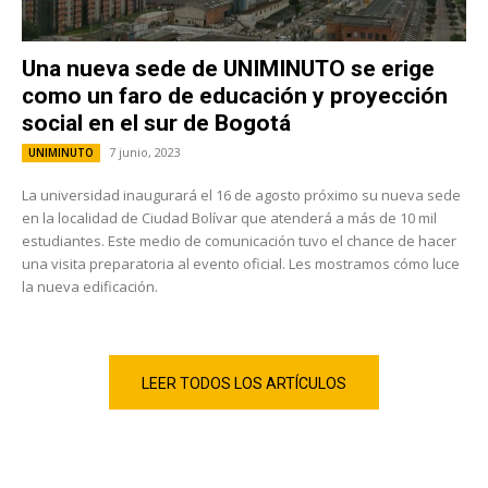
Una nueva sede de UNIMINUTO se erige
como un faro de educación y proyección
social en el sur de Bogotá
7 junio, 2023
UNIMINUTO
La universidad inaugurará el 16 de agosto próximo su nueva sede
en la localidad de Ciudad Bolívar que atenderá a más de 10 mil
estudiantes. Este medio de comunicación tuvo el chance de hacer
una visita preparatoria al evento oficial. Les mostramos cómo luce
la nueva edificación.
LEER TODOS LOS ARTÍCULOS