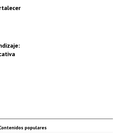
rtalecer
ndizaje:
cativa
Contenidos populares