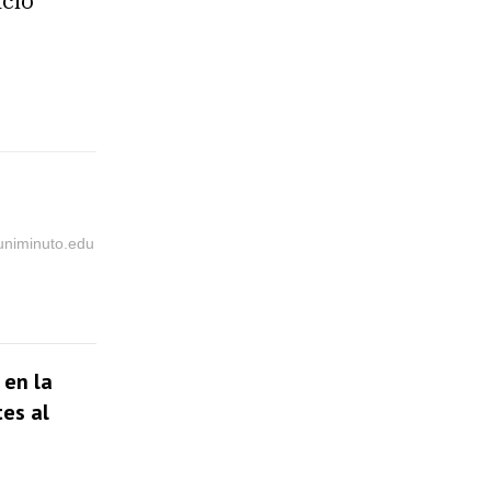
cio
@uniminuto.edu
 en la
tes al