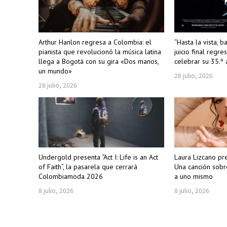
Arthur Hanlon regresa a Colombia: el
“Hasta la vista, b
pianista que revolucionó la música latina
juicio final regre
llega a Bogotá con su gira «Dos manos,
celebrar su 35.º 
un mundo»
28 julio, 2026
28 julio, 2026
Undergold presenta “Act I: Life is an Act
Laura Lizcano pr
of Faith”, la pasarela que cerrará
Una canción sobr
Colombiamoda 2026
a uno mismo
8 julio, 2026
8 julio, 2026