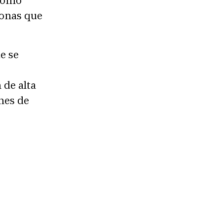
sonas que
e se
de alta
nes de