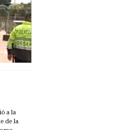
ó a la
e de la
 como