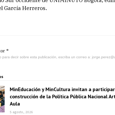
rio Sur occidente de UNIMINUTO Bogotá, edifi
l García Herreros.
tor *
go para decir sobre esta publicación, escriba un correo a: jorge.perez
os
MinEducación y MinCultura invitan a participar
construcción de la Política Pública Nacional Ar
Aula
5 agosto, 2026