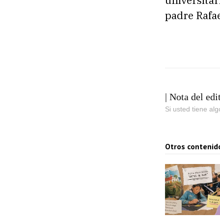
universita
padre Rafae
| Nota del edi
Si usted tiene al
Otros contenid