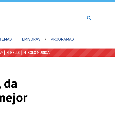
TEMAS
EMISORAS
PROGRAMAS
AM
| 🔈 BELLO
|
🔈 SOLO MÚSICA
, da
mejor