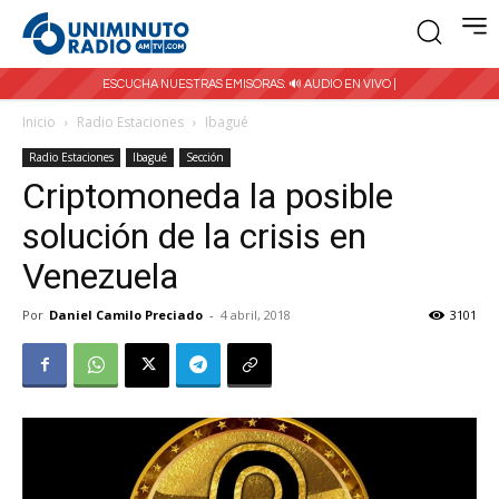
ESCUCHA NUESTRAS EMISORAS:
🔊 AUDIO EN VIVO |
Inicio
Radio Estaciones
Ibagué
Radio Estaciones
Ibagué
Sección
Criptomoneda la posible
solución de la crisis en
Venezuela
Por
Daniel Camilo Preciado
-
4 abril, 2018
3101