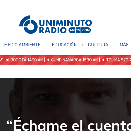
MEDIO AMBIENTE
EDUCACIÓN
CULTURA
MÁS 
S: 🔈
BOGOTÁ 1430 AM
| 🔈 CUNDINAMARCA 1580 AM
| 🔈 TOLIMA 870 
“Échame el cuent