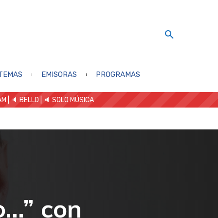
TEMAS
EMISORAS
PROGRAMAS
AM
| 🔈 BELLO
|
🔈 SOLO MÚSICA
o…” con