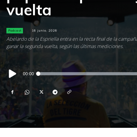
vuelta
Podcast
16 junio, 2026
Abelardo de la Espriella entra en la recta final de la campañ
ganar la segunda vuelta, según las últimas mediciones.
Reproductor
00:00
de
audio