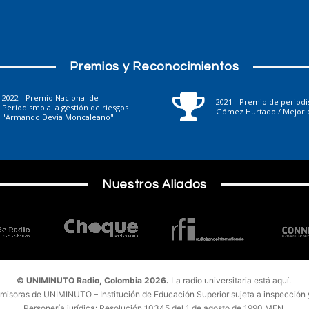
Premios y Reconocimientos
2022 - Premio Nacional de
2021 - Premio de period
Periodismo a la gestión de riesgos
Gómez Hurtado / Mejor e
"Armando Devia Moncaleano"
Nuestros Aliados
© UNIMINUTO Radio, Colombia 2026.
La radio universitaria está aquí.
emisoras de UNIMINUTO – Institución de Educación Superior sujeta a inspección y 
Personería jurídica: Resolución 10345 del 1 de agosto de 1990 MEN.