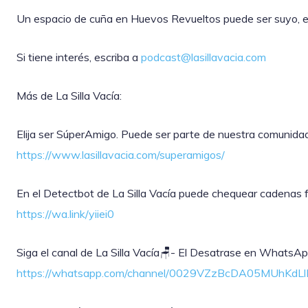
Un espacio de cuña en Huevos Revueltos puede ser suyo, ex
Si tiene interés, escriba a
podcast@lasillavacia.com
Más de La Silla Vacía:
Elija ser SúperAmigo. Puede ser parte de nuestra comunida
https://www.lasillavacia.com/superamigos/
En el Detectbot de La Silla Vacía puede chequear cadenas fal
https://wa.link/yiiei0
‎Siga el canal de La Silla Vacía🪑- El Desatrase en WhatsAp
https://whatsapp.com/channel/0029VZzBcDA05MUhKdL