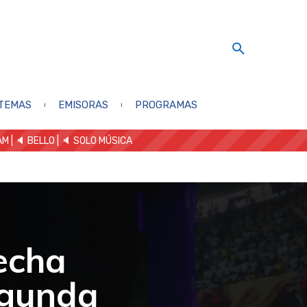
TEMAS
EMISORAS
PROGRAMAS
AM
| 🔈 BELLO
|
🔈 SOLO MÚSICA
recha
egunda