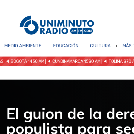
MEDIO AMBIENTE
EDUCACIÓN
CULTURA
MÁS 
S: 🔈
BOGOTÁ 1430 AM
| 🔈 CUNDINAMARCA 1580 AM
| 🔈 TOLIMA 870 
El guion de la de
populista para s