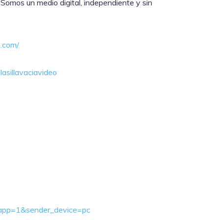
 Somos un medio digital, independiente y sin
a.com/
asillavaciavideo
ebapp=1&sender_device=pc