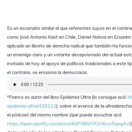
Es un escenario similar al que referentes suyos en el contin
como José Antonio Kast en Chile, Daniel Noboa en Ecuador y
aplicado un libreto de derecha radical que también ha funcio
un enemigo claro y un votante decepcionado del actual esta
invitado de hoy, el apoyo de políticos tradicionales a este t
el contrario, se erosiona la democracia.
*Franco es autor del libro Epidemia Ultra (lo consigue acá:
ht
epidemia-ultra/428122
), sobre el avance de la ultraderech
el pódcast del mismo nombre (que puede escuchar acá
https://open.spotify.com/show/6dPN8sY3t2HbvoFiqog4vf