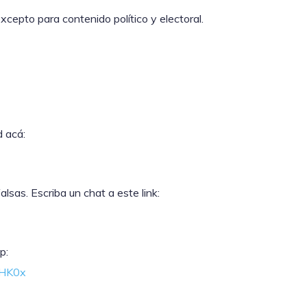
cepto para contenido político y electoral.
d acá:
sas. Escriba un chat a este link:
p:
lHK0x